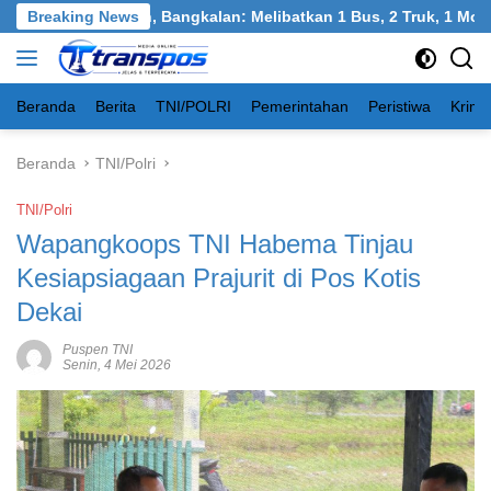
Langsung
gkel, Burneh, Bangkalan: Melibatkan 1 Bus, 2 Truk, 1 Mobil, 1 
Breaking News
ke
konten
Beranda
Berita
TNI/POLRI
Pemerintahan
Peristiwa
Krimi
Beranda
TNI/Polri
TNI/Polri
Wapangkoops TNI Habema Tinjau
Kesiapsiagaan Prajurit di Pos Kotis
Dekai
Puspen TNI
Senin, 4 Mei 2026