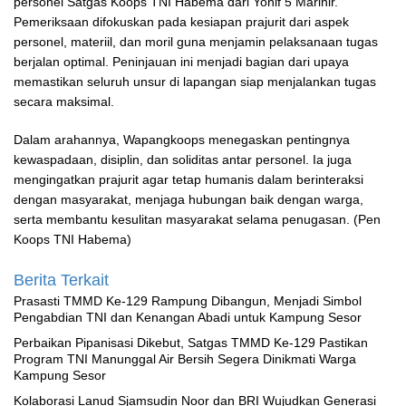
personel Satgas Koops TNI Habema dari Yonif 5 Marinir.
Pemeriksaan difokuskan pada kesiapan prajurit dari aspek
personel, materiil, dan moril guna menjamin pelaksanaan tugas
berjalan optimal. Peninjauan ini menjadi bagian dari upaya
memastikan seluruh unsur di lapangan siap menjalankan tugas
secara maksimal.
Dalam arahannya, Wapangkoops menegaskan pentingnya
kewaspadaan, disiplin, dan soliditas antar personel. Ia juga
mengingatkan prajurit agar tetap humanis dalam berinteraksi
dengan masyarakat, menjaga hubungan baik dengan warga,
serta membantu kesulitan masyarakat selama penugasan. (Pen
Koops TNI Habema)
Berita Terkait
Prasasti TMMD Ke-129 Rampung Dibangun, Menjadi Simbol
Pengabdian TNI dan Kenangan Abadi untuk Kampung Sesor
Perbaikan Pipanisasi Dikebut, Satgas TMMD Ke-129 Pastikan
Program TNI Manunggal Air Bersih Segera Dinikmati Warga
Kampung Sesor
Kolaborasi Lanud Sjamsudin Noor dan BRI Wujudkan Generasi