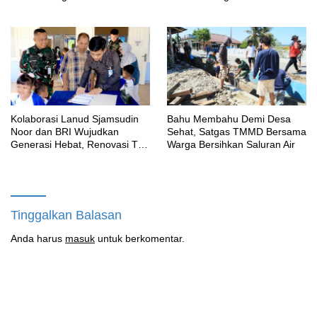
Kenangan Abadi untuk
Manunggal Air Bersih Segera
Kampung Sesor
Dinikmati Warga Kampung
Sesor
Kolaborasi Lanud Sjamsudin
Bahu Membahu Demi Desa
Noor dan BRI Wujudkan
Sehat, Satgas TMMD Bersama
Generasi Hebat, Renovasi TK
Warga Bersihkan Saluran Air
Angkasa 2 Hadirkan Harapan
bagi Masa Depan Anak
Tinggalkan Balasan
Anda harus
masuk
untuk berkomentar.