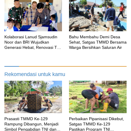
Sesor
Kolaborasi Lanud Sjamsudin
Bahu Membahu Demi Desa
Noor dan BRI Wujudkan
Sehat, Satgas TMMD Bersama
Generasi Hebat, Renovasi TK
Warga Bersihkan Saluran Air
Angkasa 2 Hadirkan Harapan
bagi Masa Depan Anak
Rekomendasi untuk kamu
Prasasti TMMD Ke-129
Perbaikan Pipanisasi Dikebut,
Rampung Dibangun, Menjadi
Satgas TMMD Ke-129
Simbol Pengabdian TNI dan
Pastikan Program TNI