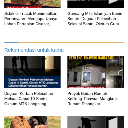
‎Sidak di Trucuk Menimbulkan
Guncang MTs Islamiyah Banin
Pertanyaan: Mengapa Upaya
Senori: Dugaan Pelecehan
Lahan Pertanian Disasar,
Seksual Santri, Oknum Guru
Padahal Galian Lain Masih
MTK Belum Beri Keterangan
Berjalan?
Rekomendasi untuk kamu
‎Dugaan Korban Pelecehan
Proyek Bedah Rumah
Meluas Capai 10 Santri,
Ketileng-Tinawun Mangkrak:
Oknum MTK Langsung
Rumah Dibongkar
Diberhentikan Yayasan Namun
Terbengkalai Sebulan, CV
Masih Bungkam
Adhira Bungkam Saat Ditegur
Aturan