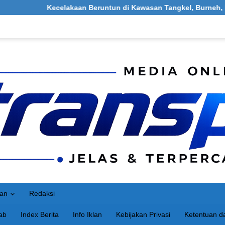
lakaan Beruntun di Kawasan Tangkel, Burneh, Bangkalan: Melibat
an
Redaksi
ab
Index Berita
Info Iklan
Kebijakan Privasi
Ketentuan da