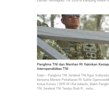
Latihan Terintegrasi TNI 2026 di Kampung Kebun N
…
Panglima TNI dan Menhan RI Yakinkan Kesiapan
Interoperabilitas TNI
Kepri – Panglima TNI Jenderal TNI Agus Subiyant
bersama Menteri Pertahanan RI Sjafrie Sjamsoeddi
Ketua Komisi I DPR RI Utut Adianto, Wakil Pangli
TNI Jenderal TNI Tandyo Budi R., serta…