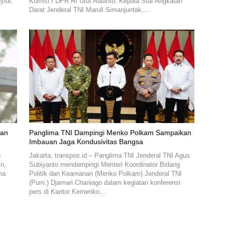
yiur,
Komisi I DPR RI Utut Adianto, Kepala Staf Angkatan
Darat Jenderal TNI Maruli Simanjuntak,…
Panglima TNI Dampingi Menko Polkam Sampaikan
Imbauan Jaga Kondusivitas Bangsa
o
Jakarta, transpos.id – Panglima TNI Jenderal TNI Agus
n,
Subiyanto mendampingi Menteri Koordinator Bidang
ma
Politik dan Keamanan (Menko Polkam) Jenderal TNI
(Purn.) Djamari Chaniago dalam kegiatan konferensi
pers di Kantor Kemenko…