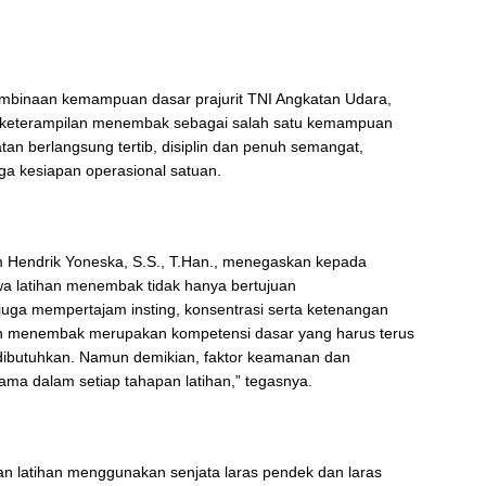
embinaan kemampuan dasar prajurit TNI Angkatan Udara,
 keterampilan menembak sebagai salah satu kemampuan
iatan berlangsung tertib, disiplin dan penuh semangat,
a kesiapan operasional satuan.
Hendrik Yoneska, S.S., T.Han., menegaskan kepada
wa latihan menembak tidak hanya bertujuan
uga mempertajam insting, konsentrasi serta ketenangan
n menembak merupakan kompetensi dasar yang harus terus
 dibutuhkan. Namun demikian, faktor keamanan dan
tama dalam setiap tahapan latihan,” tegasnya.
n latihan menggunakan senjata laras pendek dan laras