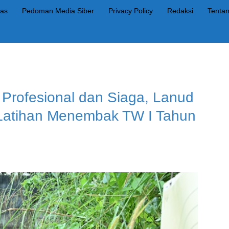
as
Pedoman Media Siber
Privacy Policy
Redaksi
Tenta
 Profesional dan Siaga, Lanud
 Latihan Menembak TW I Tahun