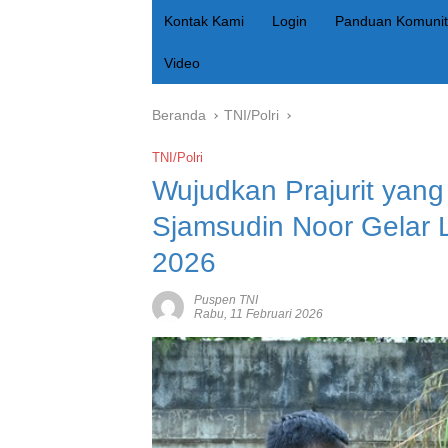
Kontak Kami
Login
Panduan Komunit
Video
Beranda
TNI/Polri
TNI/Polri
Wujudkan Prajurit yang
Sjamsudin Noor Gelar
2026
Puspen TNI
Rabu, 11 Februari 2026