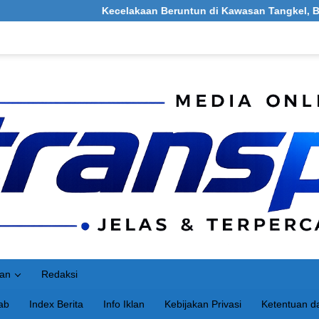
Kecelakaan Beruntun di Kawasan Tangkel, Burneh, Bangkalan
an
Redaksi
ab
Index Berita
Info Iklan
Kebijakan Privasi
Ketentuan da