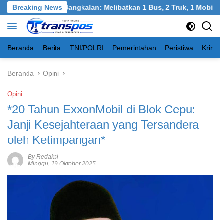
Langsung
l, Burneh, Bangkalan: Melibatkan 1 Bus, 2 Truk, 1 Mobil, 1 Sepe
Breaking News
ke
konten
Beranda
Berita
TNI/POLRI
Pemerintahan
Peristiwa
Krimi
Beranda
Opini
Opini
*20 Tahun ExxonMobil di Blok Cepu:
Janji Kesejahteraan yang Tersandera
oleh Ketimpangan*
By Redaksi
Minggu, 19 Oktober 2025