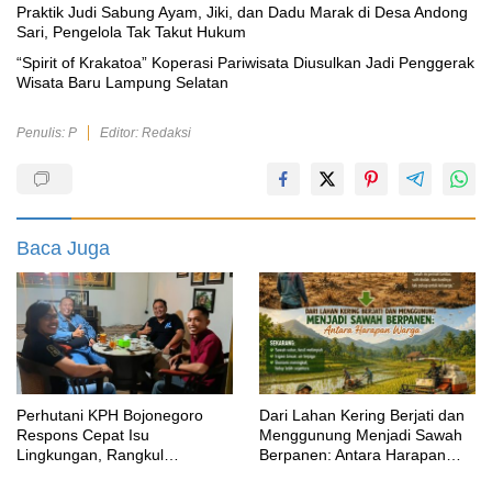
‎Praktik Judi Sabung Ayam, Jiki, dan Dadu Marak di Desa Andong
Sari, Pengelola Tak Takut Hukum
“Spirit of Krakatoa” Koperasi Pariwisata Diusulkan Jadi Penggerak
Wisata Baru Lampung Selatan
Penulis: P
Editor: Redaksi
Baca Juga
Perhutani KPH Bojonegoro
Dari Lahan Kering Berjati dan
Respons Cepat Isu
Menggunung Menjadi Sawah
Lingkungan, Rangkul
Berpanen: Antara Harapan
Akademisi Lewat Dialog
Warga dan Tuduhan Tanpa