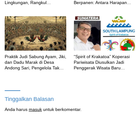
Lingkungan, Rangkul
Berpanen: Antara Harapan
Akademisi Lewat Dialog
Warga dan Tuduhan Tanpa
Humanis
Dasar
‎Praktik Judi Sabung Ayam, Jiki,
“Spirit of Krakatoa” Koperasi
dan Dadu Marak di Desa
Pariwisata Diusulkan Jadi
Andong Sari, Pengelola Tak
Penggerak Wisata Baru
Takut Hukum
Lampung Selatan
Tinggalkan Balasan
Anda harus
masuk
untuk berkomentar.