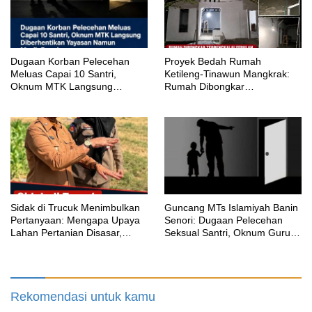
‎Dugaan Korban Pelecehan
Proyek Bedah Rumah
Meluas Capai 10 Santri,
Ketileng-Tinawun Mangkrak:
Oknum MTK Langsung
Rumah Dibongkar
Diberhentikan Yayasan Namun
Terbengkalai Sebulan, CV
Masih Bungkam
Adhira Bungkam Saat Ditegur
Aturan
‎Sidak di Trucuk Menimbulkan
Guncang MTs Islamiyah Banin
Pertanyaan: Mengapa Upaya
Senori: Dugaan Pelecehan
Lahan Pertanian Disasar,
Seksual Santri, Oknum Guru
Padahal Galian Lain Masih
MTK Belum Beri Keterangan
Berjalan?
Rekomendasi untuk kamu