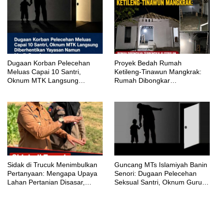
‎Dugaan Korban Pelecehan
Proyek Bedah Rumah
Meluas Capai 10 Santri,
Ketileng-Tinawun Mangkrak:
Oknum MTK Langsung
Rumah Dibongkar
Diberhentikan Yayasan Namun
Terbengkalai Sebulan, CV
Masih Bungkam
Adhira Bungkam Saat Ditegur
Aturan
‎Sidak di Trucuk Menimbulkan
Guncang MTs Islamiyah Banin
Pertanyaan: Mengapa Upaya
Senori: Dugaan Pelecehan
Lahan Pertanian Disasar,
Seksual Santri, Oknum Guru
Padahal Galian Lain Masih
MTK Belum Beri Keterangan
Berjalan?