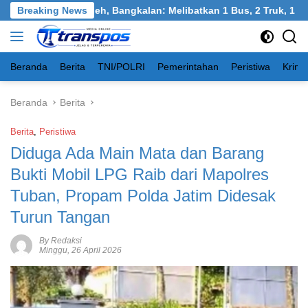
Langsung
angkel, Burneh, Bangkalan: Melibatkan 1 Bus, 2 Truk, 1 Mobil, 
Breaking News
ke
konten
Beranda
Berita
TNI/POLRI
Pemerintahan
Peristiwa
Krimi
Beranda
Berita
Berita
,
Peristiwa
Diduga Ada Main Mata dan Barang
Bukti Mobil LPG Raib dari Mapolres
Tuban, Propam Polda Jatim Didesak
Turun Tangan
By Redaksi
Minggu, 26 April 2026