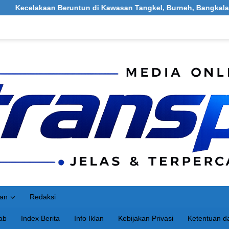
tun di Kawasan Tangkel, Burneh, Bangkalan: Melibatkan 1 Bus, 2
an
Redaksi
ab
Index Berita
Info Iklan
Kebijakan Privasi
Ketentuan da