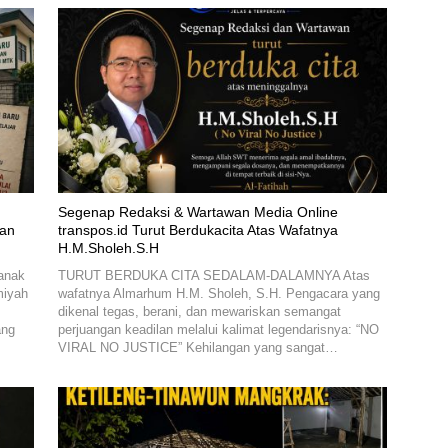
Segenap Redaksi & Wartawan Media Online
kan
transpos.id Turut Berdukacita Atas Wafatnya
H.M.Sholeh.S.H
anak
TURUT BERDUKA CITA SEDALAM-DALAMNYA Atas
miyah
wafatnya Almarhum H.M. Sholeh, S.H. Pengacara yang
dikenal tegas, berani, dan mewariskan semangat
ang
perjuangan keadilan melalui kalimat legendarisnya: “NO
VIRAL NO JUSTICE” Kehilangan yang sangat…