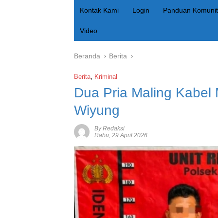
Kontak Kami
Login
Panduan Komunit
Video
Beranda
Berita
Berita
,
Kriminal
Dua Pria Maling Kabel 
Wiyung
By Redaksi
Rabu, 29 April 2026