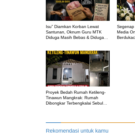
‎Isu” Diamkan Korban Lewat
Segenap 
Santunan, Oknum Guru MTK
Media Onl
Diduga Masih Bebas & Diduga
Berdukac
Dirikan Sekolah Baru
H.M.Shol
Proyek Bedah Rumah Ketileng-
Tinawun Mangkrak: Rumah
Dibongkar Terbengkalai Sebulan,
CV Adhira Bungkam Saat Ditegur
Aturan
Rekomendasi untuk kamu