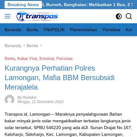
Langsung
awasan Tangkel, Burneh, Bangkalan: Melibatkan 1 Bus, 2 Truk, 1
Breaking News
ke
konten
Beranda
Berita
TNI/POLRI
Pemerintahan
Peristiwa
Krimi
Beranda
Berita
Berita
,
Kabar Viral
,
Kriminal
,
Peristiwa
Kurangnya Perhatian Polres
Lamongan, Mafia BBM Bersubsidi
Merajalela
By Redaksi
Minggu, 11 Desember 2022
Transpos.id,
Lamongan – Maraknya penyalahgunaan Bahan
bakar minyak jenis solar mengakibatkan terbatas langkanya jenis
solar tersebut, SPBU 546220 yang ada diJl. Sunan Drajat No.167,
Kaloharjo, Sidoharjo, Kec. Lamongan, Kabupaten Lamongan,