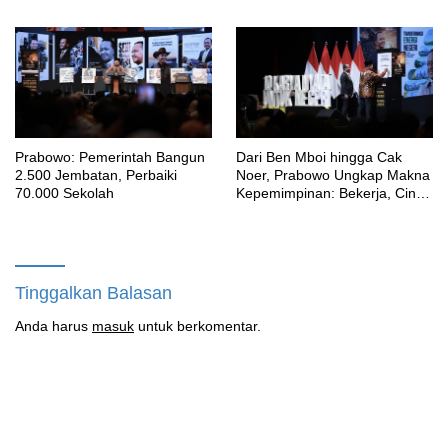
SENI BUDAYA, OLAHRAGA,
UMKM HINGGA BAKTI
SOSIAL
Prabowo: Pemerintah Bangun
Dari Ben Mboi hingga Cak
2.500 Jembatan, Perbaiki
Noer, Prabowo Ungkap Makna
70.000 Sekolah
Kepemimpinan: Bekerja, Cintai
Rakyat & Gunakan Akal Sehat
Tinggalkan Balasan
Anda harus
masuk
untuk berkomentar.