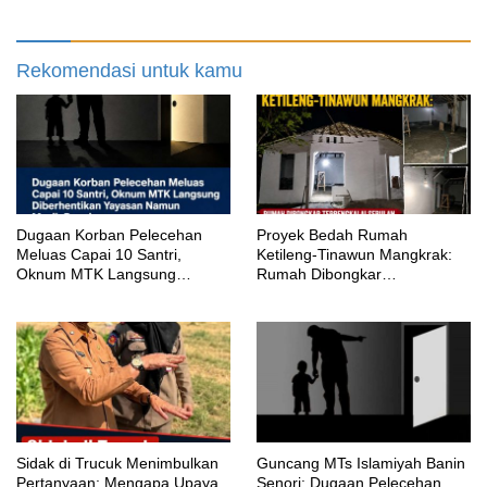
Berjalan?
Rekomendasi untuk kamu
‎Dugaan Korban Pelecehan
Proyek Bedah Rumah
Meluas Capai 10 Santri,
Ketileng-Tinawun Mangkrak:
Oknum MTK Langsung
Rumah Dibongkar
Diberhentikan Yayasan Namun
Terbengkalai Sebulan, CV
Masih Bungkam
Adhira Bungkam Saat Ditegur
Aturan
‎Sidak di Trucuk Menimbulkan
Guncang MTs Islamiyah Banin
Pertanyaan: Mengapa Upaya
Senori: Dugaan Pelecehan