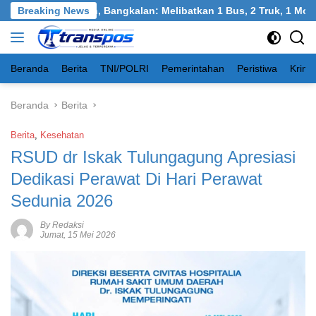
Langsung
gkel, Burneh, Bangkalan: Melibatkan 1 Bus, 2 Truk, 1 Mobil, 1 
Breaking News
ke
konten
Beranda
Berita
TNI/POLRI
Pemerintahan
Peristiwa
Krimi
Beranda
Berita
Berita
,
Kesehatan
RSUD dr Iskak Tulungagung Apresiasi
Dedikasi Perawat Di Hari Perawat
Sedunia 2026
By Redaksi
Jumat, 15 Mei 2026