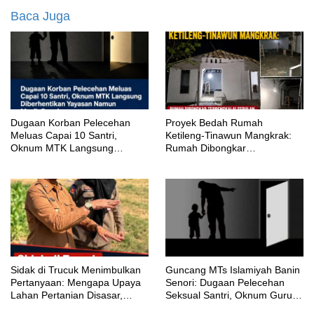
Baca Juga
‎Dugaan Korban Pelecehan
Proyek Bedah Rumah
Meluas Capai 10 Santri,
Ketileng-Tinawun Mangkrak:
Oknum MTK Langsung
Rumah Dibongkar
Diberhentikan Yayasan Namun
Terbengkalai Sebulan, CV
Masih Bungkam
Adhira Bungkam Saat Ditegur
Aturan
‎Sidak di Trucuk Menimbulkan
Guncang MTs Islamiyah Banin
Pertanyaan: Mengapa Upaya
Senori: Dugaan Pelecehan
Lahan Pertanian Disasar,
Seksual Santri, Oknum Guru
Padahal Galian Lain Masih
MTK Belum Beri Keterangan