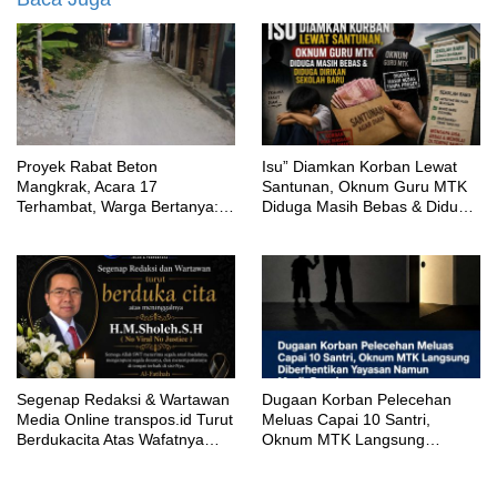
Proyek Rabat Beton
‎Isu” Diamkan Korban Lewat
Mangkrak, Acara 17
Santunan, Oknum Guru MTK
Terhambat, Warga Bertanya:
Diduga Masih Bebas & Diduga
Anggaran Berapa & Kapan
Dirikan Sekolah Baru
Selesai?
Segenap Redaksi & Wartawan
‎Dugaan Korban Pelecehan
Media Online transpos.id Turut
Meluas Capai 10 Santri,
Berdukacita Atas Wafatnya
Oknum MTK Langsung
H.M.Sholeh.S.H
Diberhentikan Yayasan Namun
Masih Bungkam