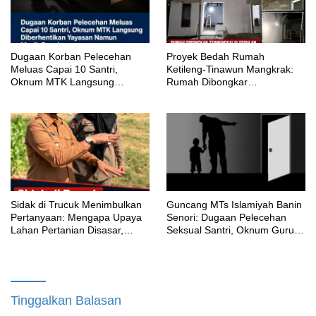
‎Dugaan Korban Pelecehan
Proyek Bedah Rumah
Meluas Capai 10 Santri,
Ketileng-Tinawun Mangkrak:
Oknum MTK Langsung
Rumah Dibongkar
Diberhentikan Yayasan Namun
Terbengkalai Sebulan, CV
Masih Bungkam
Adhira Bungkam Saat Ditegur
Aturan
‎Sidak di Trucuk Menimbulkan
Guncang MTs Islamiyah Banin
Pertanyaan: Mengapa Upaya
Senori: Dugaan Pelecehan
Lahan Pertanian Disasar,
Seksual Santri, Oknum Guru
Padahal Galian Lain Masih
MTK Belum Beri Keterangan
Berjalan?
Tinggalkan Balasan