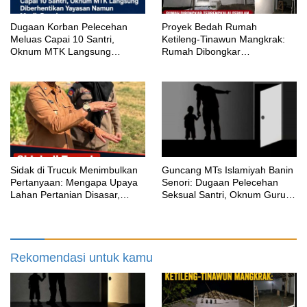
‎Dugaan Korban Pelecehan
Proyek Bedah Rumah
Meluas Capai 10 Santri,
Ketileng-Tinawun Mangkrak:
Oknum MTK Langsung
Rumah Dibongkar
Diberhentikan Yayasan Namun
Terbengkalai Sebulan, CV
Masih Bungkam
Adhira Bungkam Saat Ditegur
Aturan
‎Sidak di Trucuk Menimbulkan
Guncang MTs Islamiyah Banin
Pertanyaan: Mengapa Upaya
Senori: Dugaan Pelecehan
Lahan Pertanian Disasar,
Seksual Santri, Oknum Guru
Padahal Galian Lain Masih
MTK Belum Beri Keterangan
Berjalan?
Rekomendasi untuk kamu