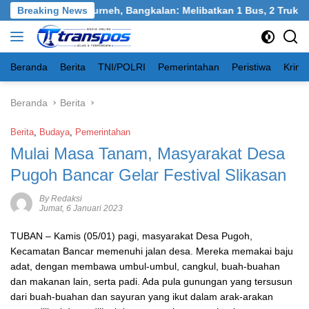
Langsung
an Tangkel, Burneh, Bangkalan: Melibatkan 1 Bus, 2 Truk, 1 Mob
Breaking News
ke
konten
Beranda
Berita
TNI/POLRI
Pemerintahan
Peristiwa
Krimi
Beranda
Berita
Berita
,
Budaya
,
Pemerintahan
Mulai Masa Tanam, Masyarakat Desa
Pugoh Bancar Gelar Festival Slikasan
By Redaksi
Jumat, 6 Januari 2023
TUBAN
– Kamis (05/01) pagi, masyarakat Desa Pugoh,
Kecamatan Bancar memenuhi jalan desa. Mereka memakai baju
adat, dengan membawa umbul-umbul, cangkul, buah-buahan
dan makanan lain, serta padi. Ada pula gunungan yang tersusun
dari buah-buahan dan sayuran yang ikut dalam arak-arakan